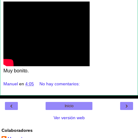
Muy bonito.
Manuel
en
4:05
No hay comentarios:
‹
›
Inicio
Ver versión web
Colaboradores