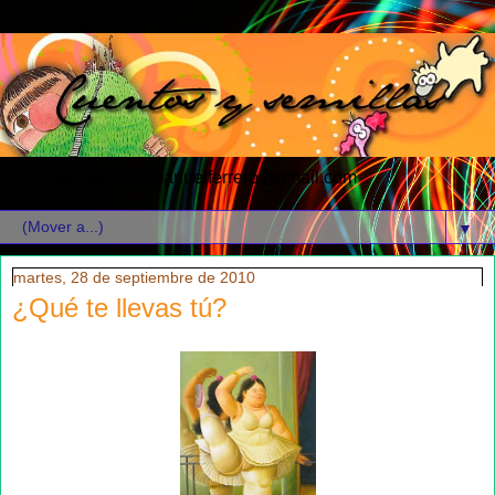
Tfno. 687630995 manuelferrero@gmail.com
▼
martes, 28 de septiembre de 2010
¿Qué te llevas tú?