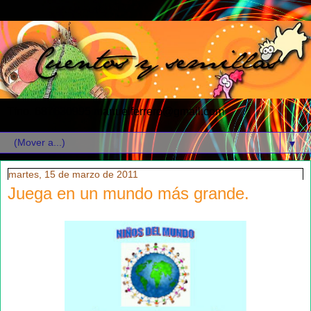
Tfno. 687630995 manuelferrero@gmail.com
▼
martes, 15 de marzo de 2011
Juega en un mundo más grande.