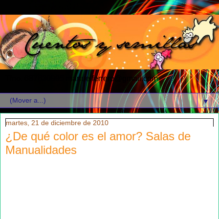
Tfno. 687630995 manuelferrero@gmail.com
▼
martes, 21 de diciembre de 2010
¿De qué color es el amor? Salas de
Manualidades