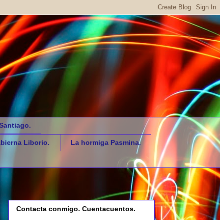
Santiago.
bierna Liborio.
La hormiga Pasmina.
Contacta conmigo. Cuentacuentos.