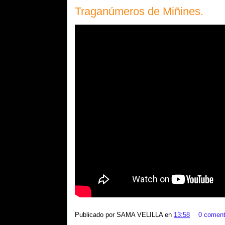
Traganúmeros de Miñines.
Publicado por
SAMA VELILLA
en
13:58
0 coment