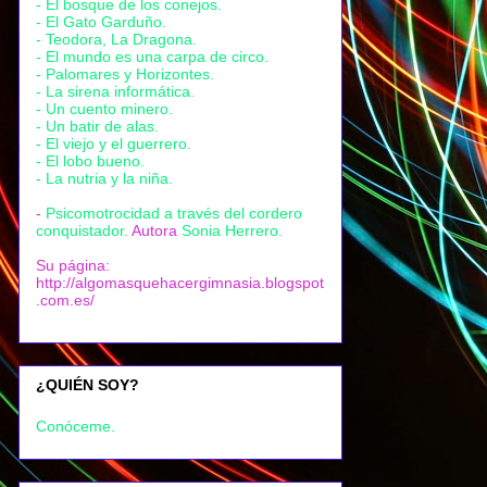
- El bosque de los conejos.
- El Gato Garduño.
- Teodora, La Dragona.
- El mundo es una carpa de circo.
- Palomares y Horizontes.
- La sirena informática.
- Un cuento minero.
- Un batir de alas.
- El viejo y el guerrero.
- El lobo bueno.
- La nutria y la niña.
-
Psicomotrocidad a través del cordero
conquistador.
Autora
Sonia Herrero.
Su página:
http://algomasquehacergimnasia.blogspot
.com.es/
¿QUIÉN SOY?
Conóceme.