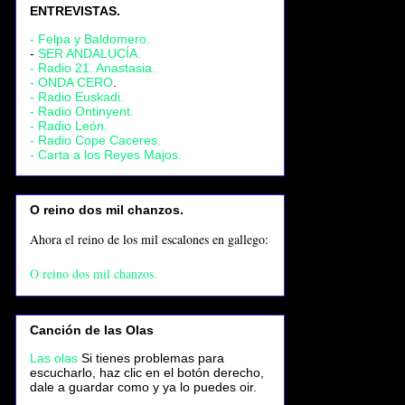
ENTREVISTAS.
- Felpa y Baldomero.
-
SER ANDALUCÍA.
- Radio 21. Anastasia.
- ONDA CERO
.
- Radio Euskadi.
- Radio Ontinyent.
- Radio León.
- Radio Cope Caceres.
- Carta a los Reyes Majos.
O reino dos mil chanzos.
Ahora el reino de los mil escalones en gallego:
O reino dos mil chanzos.
Canción de las Olas
Las olas
Si tienes problemas para
escucharlo, haz clic en el botón derecho,
dale a guardar como y ya lo puedes oir.