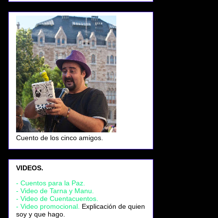
Cuento de los cinco amigos.
VIDEOS.
- Cuentos para la Paz.
- Video de Tarna y Manu.
- Video de Cuentacuentos.
- Video promocional.
Explicación de quien
soy y que hago.