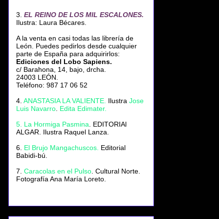
3.
EL REINO DE LOS MIL ESCALONES.
Ilustra: Laura Bécares.
A la venta en casi todas las librería de
León. Puedes pedirlos desde cualquier
parte de España para adquirirlos:
Ediciones del Lobo Sapiens.
c/ Barahona, 14, bajo, drcha.
24003 LEÓN.
Teléfono: 987 17 06 52
4.
ANASTASIA LA VALIENTE
.
Ilustra
Jose
Luis Navarro
.
Edita Edimater.
5. La Hormiga Pasmina
. EDITORIAl
ALGAR. Ilustra Raquel Lanza.
6.
El Brujo Mangachuscos.
Editorial
Babidi-bú.
7.
Caracolas en el Pulso
. Cultural Norte.
Fotografía Ana María Loreto.