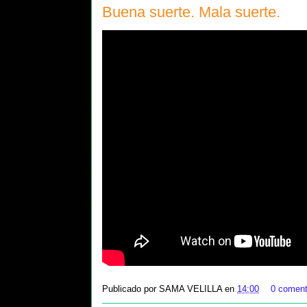
Buena suerte. Mala suerte.
Publicado por
SAMA VELILLA
en
14:00
0 coment