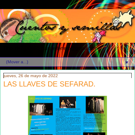
Tfno. 687630995 manuelferrero@gmail.com
▼
jueves, 26 de mayo de 2022
LAS LLAVES DE SEFARAD.