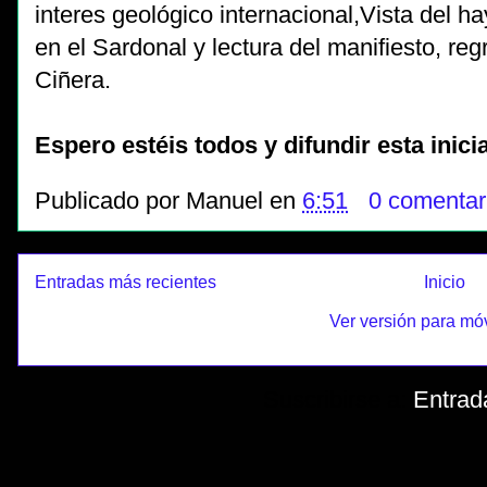
interes geológico internacional,Vista del h
en el Sardonal y lectura del manifiesto, re
Ciñera.
Espero estéis todos y difundir esta inicia
Publicado por
Manuel
en
6:51
0 comentar
Entradas más recientes
Inicio
Ver versión para mó
Suscribirse a:
Entrad