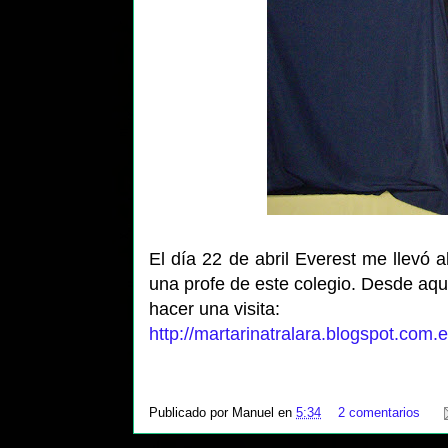
El día 22 de abril Everest me llevó a
una profe de este colegio. Desde aquí
hacer una visita:
http://martarinatralara.blogspot.com.e
Publicado por
Manuel
en
5:34
2 comentarios