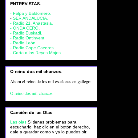
ENTREVISTAS.
- Felpa y Baldomero.
-
SER ANDALUCÍA.
- Radio 21. Anastasia.
- ONDA CERO
.
- Radio Euskadi.
- Radio Ontinyent.
- Radio León.
- Radio Cope Caceres.
- Carta a los Reyes Majos.
O reino dos mil chanzos.
Ahora el reino de los mil escalones en gallego:
O reino dos mil chanzos.
Canción de las Olas
Las olas
Si tienes problemas para
escucharlo, haz clic en el botón derecho,
dale a guardar como y ya lo puedes oir.