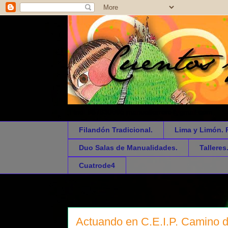
Tfno. 687630995 manuelferrero@gmail.com
Filandón Tradicional.
Lima y Limón. 
Duo Salas de Manualidades.
Talleres
Cuatrode4
Actuando en C.E.I.P. Camino d