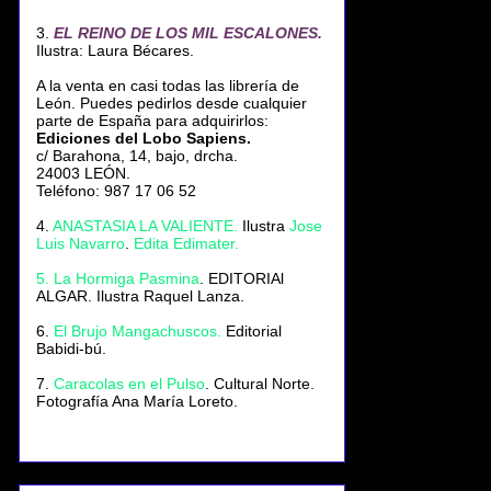
3.
EL REINO DE LOS MIL ESCALONES.
Ilustra: Laura Bécares.
A la venta en casi todas las librería de
León. Puedes pedirlos desde cualquier
parte de España para adquirirlos:
Ediciones del Lobo Sapiens.
c/ Barahona, 14, bajo, drcha.
24003 LEÓN.
Teléfono: 987 17 06 52
4.
ANASTASIA LA VALIENTE
.
Ilustra
Jose
Luis Navarro
.
Edita Edimater.
5. La Hormiga Pasmina
. EDITORIAl
ALGAR. Ilustra Raquel Lanza.
6.
El Brujo Mangachuscos.
Editorial
Babidi-bú.
7.
Caracolas en el Pulso
. Cultural Norte.
Fotografía Ana María Loreto.