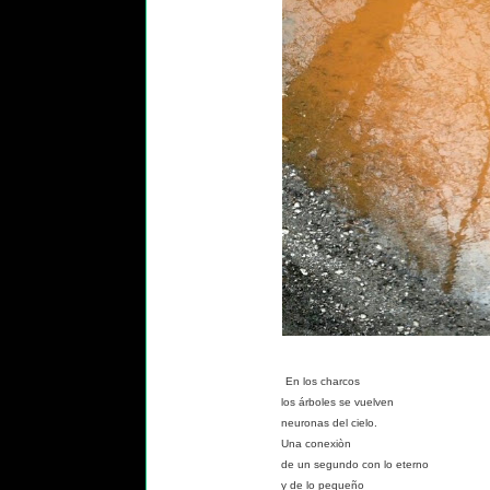
En los charcos
los árboles se vuelven
neuronas del cielo.
Una conexiòn
de un segundo con lo eterno
y de lo pequeño