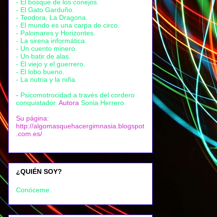
- El bosque de los conejos.
- El Gato Garduño.
- Teodora, La Dragona.
- El mundo es una carpa de circo.
- Palomares y Horizontes.
- La sirena informática.
- Un cuento minero.
- Un batir de alas.
- El viejo y el guerrero.
- El lobo bueno.
- La nutria y la niña.
-
Psicomotrocidad a través del cordero
conquistador.
Autora
Sonia Herrero.
Su página:
http://algomasquehacergimnasia.blogspot
.com.es/
¿QUIÉN SOY?
Conóceme.