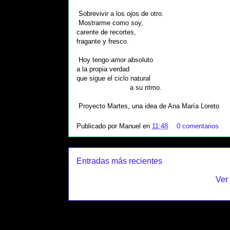
Sobrevivir a los ojos de otro.
Mostrarme como soy,
carente de recortes,
fragante y fresco.
Hoy tengo amor absoluto
a la propia verdad
que sigue el ciclo natural
a su ritmo.
Proyecto Martes, una idea de Ana María Loreto
Publicado por
Manuel
en
11:48
0 comentarios
Entradas más recientes
Ver
Suscr