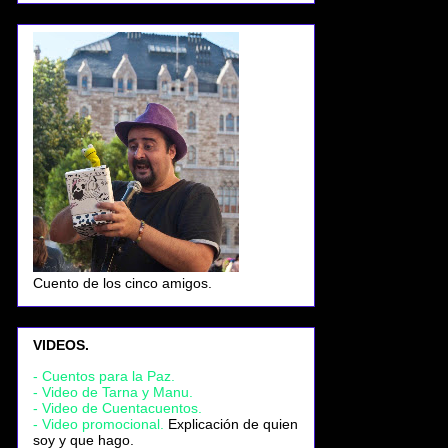
Cuento de los cinco amigos.
VIDEOS.
- Cuentos para la Paz.
- Video de Tarna y Manu.
- Video de Cuentacuentos.
- Video promocional.
Explicación de quien
soy y que hago.