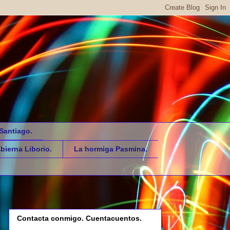
Santiago.
bierna Liborio.
La hormiga Pasmina.
Contacta conmigo. Cuentacuentos.