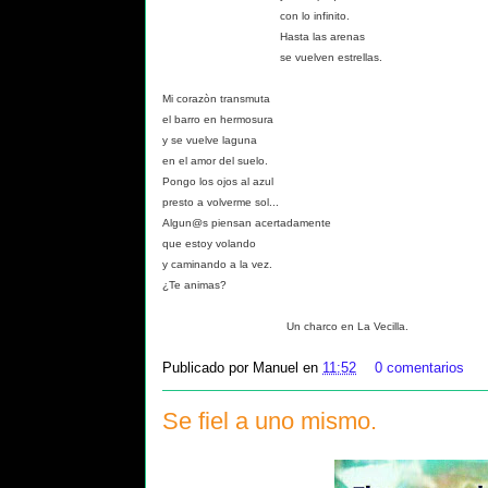
con lo infinito.
Hasta las arenas
se vuelven estrellas.
Mi corazòn transmuta
el barro en hermosura
y se vuelve laguna
en el amor del suelo.
Pongo los ojos al azul
presto a volverme sol...
Algun@s piensan acertadamente
que estoy volando
y caminando a la vez.
¿Te animas?
Un charco en La Vecilla.
Publicado por
Manuel
en
11:52
0 comentarios
Se fiel a uno mismo.