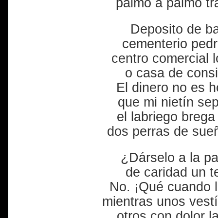
palmo a palmo tr
Deposito de b
cementerio ped
centro comercial l
o casa de consi
El dinero no es h
que mi nietín s
el labriego brega
dos perras de sue
¿Dárselo a la pa
de caridad un t
No. ¡Qué cuando l
mientras unos vestí
otros con dolor 