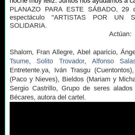
noche muy feliz. Juntos nos ayudamos a c
PLANAZO PARA ESTE SÁBADO, 29 de s
espectáculo "ARTISTAS POR UN 
SOLIDARIA.
Actúan:
Shalom, Fran Allegre, Abel aparicio, Ánge
Tsume
,
Solito Trovador
,
Alfonso Sala
Entretente.ya, Iván Trasgu (Cuentontos)
(Paco y Nieves), Bieldos (Mariam y Micha
Sergio Castrillo, Grupo de seres alado
Bécares, autora del cartel.