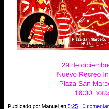
29 de diciembr
Nuevo Recreo Ind
Plaza San Marce
18:00 hora
Publicado por
Manuel
en
5:25
0 comentar