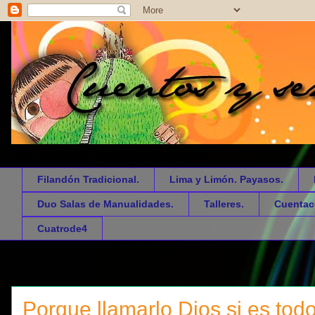
Tfno. 687630995 manuelferrero@gmail.com
Filandón Tradicional.
Lima y Limón. Payasos.
Duo Salas de Manualidades.
Talleres.
Cuentac
Cuatrode4
Porque llamarlo Dios si es todo