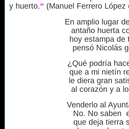
y huerto.
“
(Manuel Ferrero López 
En amplio lugar d
antaño huerta c
hoy estampa de t
pensó Nicolás 
¿Qué podría hace
que a mi nietín r
le diera gran sat
al corazón y a l
Venderlo al Ayunt
No. No saben e
que deja tierra